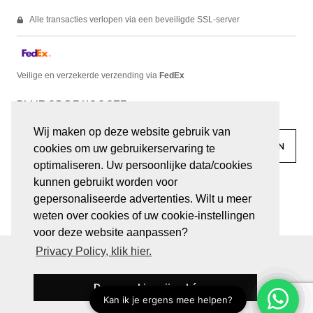
Alle transacties verlopen via een beveiligde SSL-server
Veilige en verzekerde verzending via
FedEx
BLIJF OP DE HOOGTE
Wij maken op deze website gebruik van
cookies om uw gebruikerservaring te
optimaliseren. Uw persoonlijke data/cookies
kunnen gebruikt worden voor
facebook
linkedin
lady
sir
gepersonaliseerde advertenties. Wilt u meer
weten over cookies of uw cookie-instellingen
voor deze website aanpassen?
Privacy Policy, klik hier.
© JUWELEN HAESEVOETS 2026
ALGEMENE VOORWAARDEN
PRIVACY VERKLARING
Deze cookies zijn oké
BE 0474.559.632