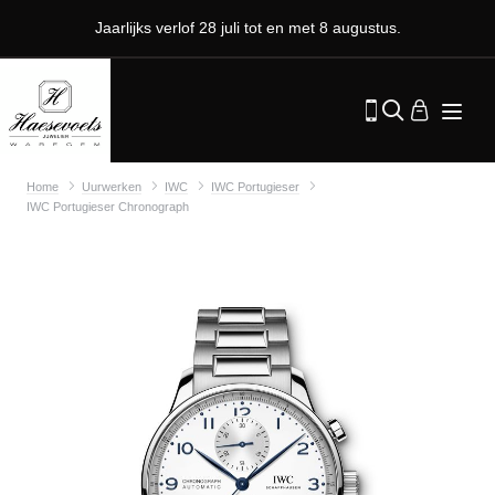
Jaarlijks verlof 28 juli tot en met 8 augustus.
Home
Uurwerken
IWC
IWC Portugieser
IWC Portugieser Chronograph