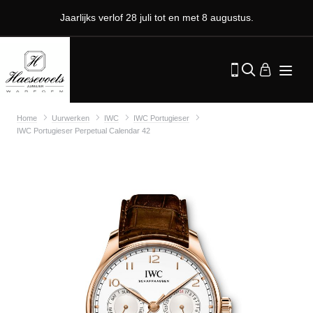
Jaarlijks verlof 28 juli tot en met 8 augustus.
Home
Uurwerken
IWC
IWC Portugieser
IWC Portugieser Perpetual Calendar 42