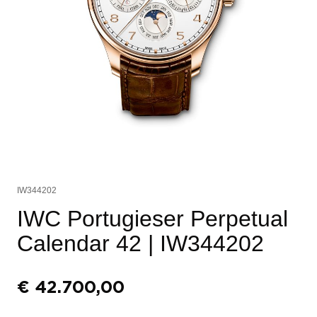
IW344202
IWC Portugieser Perpetual
Calendar 42
| IW344202
€
42.700,00