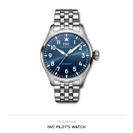
IW329304
IWC PILOT'S WATCH