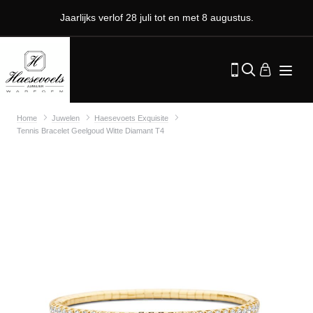
Jaarlijks verlof 28 juli tot en met 8 augustus.
Home
Juwelen
Haesevoets Exquisite
Tennis Bracelet Geelgoud Witte Diamant T4