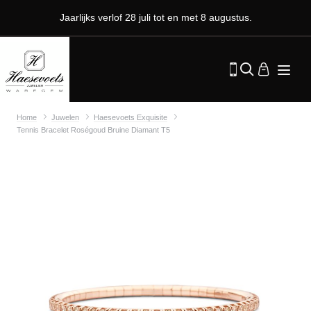
Jaarlijks verlof 28 juli tot en met 8 augustus.
Home
Juwelen
Haesevoets Exquisite
Tennis Bracelet Roségoud Bruine Diamant T5