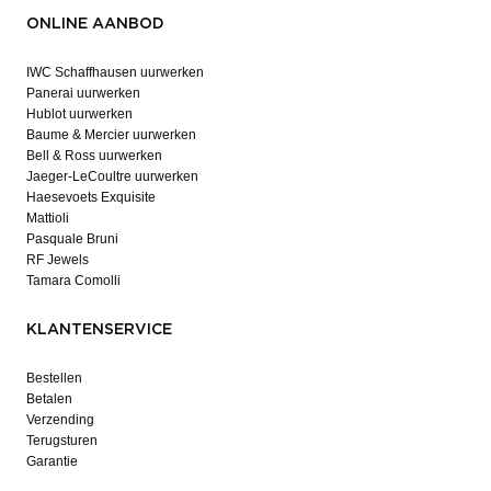
ONLINE AANBOD
IWC Schaffhausen uurwerken
Panerai uurwerken
Hublot uurwerken
Baume & Mercier uurwerken
Bell & Ross uurwerken
Jaeger-LeCoultre uurwerken
Haesevoets Exquisite
Mattioli
Pasquale Bruni
RF Jewels
Tamara Comolli
KLANTENSERVICE
Bestellen
Betalen
Verzending
Terugsturen
Garantie