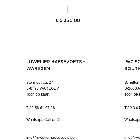
€
5.350,00
JUWELIER HAESEVOETS -
IWC S
WAREGEM
BOUTI
Stormestraat 27
Schutterh
B-8790 WAREGEM
B-2000
Toon op kaart
Toon op 
T
32 56 61 07 36
T
32 3 6
Whatsapp
Call or Chat
Whatsa
info@juwelierhaesevoets.be
info@iwc