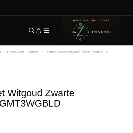
OFFICIAL BOUTIQUE
n
Haesevoets Exquisite
Tennis Bracelet Witgoud Zwarte Diamant T3
et Witgoud Zwarte
 IGMT3WGBLD