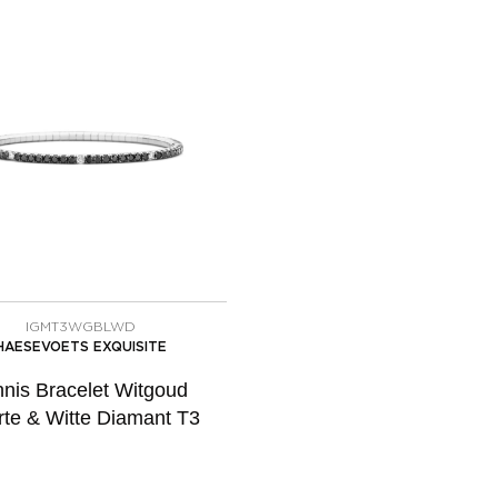
IGMT3WGBLWD
HAESEVOETS EXQUISITE
nnis Bracelet Witgoud
te & Witte Diamant T3