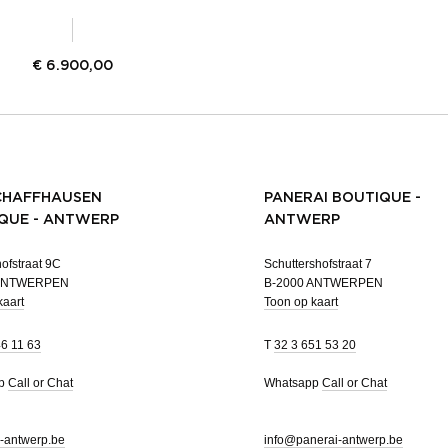
€
6.900,00
CHAFFHAUSEN
PANERAI BOUTIQUE -
QUE - ANTWERP
ANTWERP
ofstraat 9C
Schuttershofstraat 7
 ANTWERPEN
B-2000 ANTWERPEN
kaart
Toon op kaart
46 11 63
T
32 3 651 53 20
pp
Call or Chat
Whatsapp
Call or Chat
-antwerp.be
info@panerai-antwerp.be