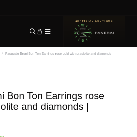
OFFICIAL BOUTIQUE
Pasquale Bruni Bon Ton Earrings rose gold with prasiolite and diamonds
i Bon Ton Earrings rose
iolite and diamonds
|
aad