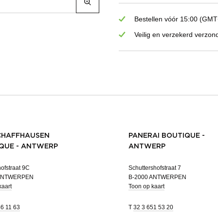
Bestellen vóór 15:00 (GMT+
Veilig en verzekerd verzon
CHAFFHAUSEN
PANERAI BOUTIQUE -
QUE - ANTWERP
ANTWERP
ofstraat 9C
Schuttershofstraat 7
 ANTWERPEN
B-2000 ANTWERPEN
kaart
Toon op kaart
46 11 63
T
32 3 651 53 20