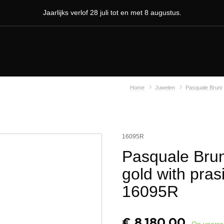
Jaarlijks verlof 28 juli tot en met 8 augustus.
Home
Juwelen
Pasquale Bruni
16095R
Pasquale Brun
gold with pras
16095R
€
8.180,00
Op voorr