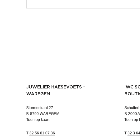
JUWELIER HAESEVOETS -
IWC S
WAREGEM
BOUTI
Stormestraat 27
Schutterh
B-8790 WAREGEM
B-2000
Toon op kaart
Toon op 
T
32 56 61 07 36
T
32 3 6