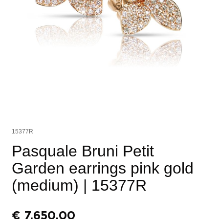
15377R
Pasquale Bruni Petit
Garden earrings pink gold
(medium)
| 15377R
€
7.650,00