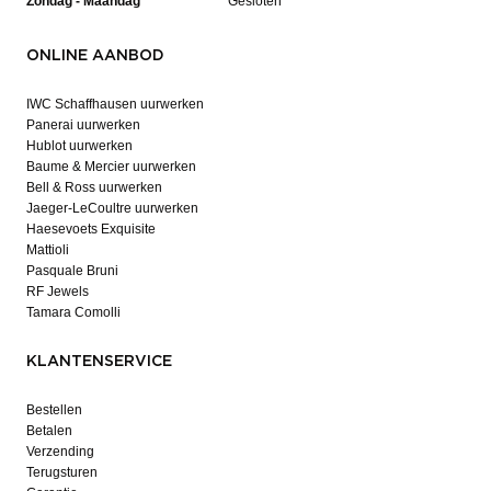
Zondag - Maandag
Gesloten
ONLINE AANBOD
IWC Schaffhausen uurwerken
Panerai uurwerken
Hublot uurwerken
Baume & Mercier uurwerken
Bell & Ross uurwerken
Jaeger-LeCoultre uurwerken
Haesevoets Exquisite
Mattioli
Pasquale Bruni
RF Jewels
Tamara Comolli
KLANTENSERVICE
Bestellen
Betalen
Verzending
Terugsturen