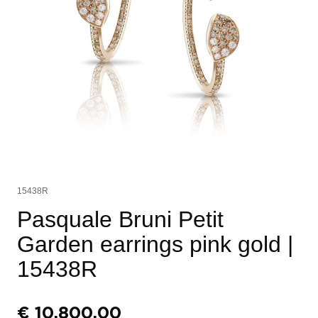
15438R
Pasquale Bruni Petit
Garden earrings pink gold
|
15438R
€
10.800,00