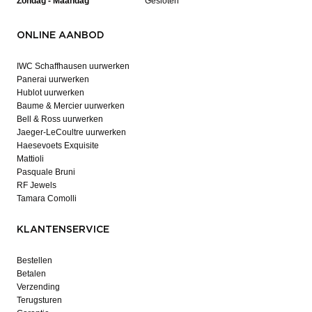
Zondag - Maandag
Gesloten
ONLINE AANBOD
IWC Schaffhausen uurwerken
Panerai uurwerken
Hublot uurwerken
Baume & Mercier uurwerken
Bell & Ross uurwerken
Jaeger-LeCoultre uurwerken
Haesevoets Exquisite
Mattioli
Pasquale Bruni
RF Jewels
Tamara Comolli
KLANTENSERVICE
Bestellen
Betalen
Verzending
Terugsturen