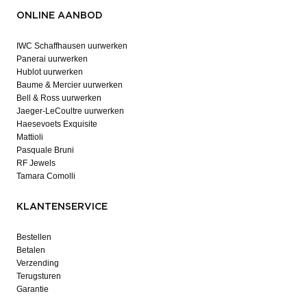
ONLINE AANBOD
IWC Schaffhausen uurwerken
Panerai uurwerken
Hublot uurwerken
Baume & Mercier uurwerken
Bell & Ross uurwerken
Jaeger-LeCoultre uurwerken
Haesevoets Exquisite
Mattioli
Pasquale Bruni
RF Jewels
Tamara Comolli
KLANTENSERVICE
Bestellen
Betalen
Verzending
Terugsturen
Garantie