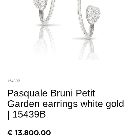
15439B
Pasquale Bruni Petit
Garden earrings white gold
| 15439B
€
13.800,00