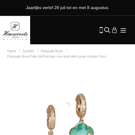
Jaarlijks verlof 28 juli tot en met 8 augustus.
Home
Juwelen
Pasquale Bruni
Pasquale Bruni Petit Joli Earrings rose gold with Lunar Garden Gem