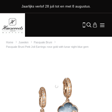
Jaarlijks verlof 28 juli tot en met 8 augustus.
Home
Juwelen
Pasquale Bruni
Pasquale Bruni Petit Joli Earrings rose gold with lunar night blue gem