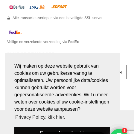
Alle transacties verlopen via een beveiligde SSL-server
Veilige en verzekerde verzending via
FedEx
BLIJF OP DE HOOGTE
Wij maken op deze website gebruik van
cookies om uw gebruikerservaring te
optimaliseren. Uw persoonlijke data/cookies
kunnen gebruikt worden voor
facebook
linkedin
lady
sir
gepersonaliseerde advertenties. Wilt u meer
weten over cookies of uw cookie-instellingen
voor deze website aanpassen?
Privacy Policy, klik hier.
© JUWELEN HAESEVOETS 2026
ALGEMENE VOORWAARDEN
PRIVACY VERKLARING
Deze cookies zijn oké