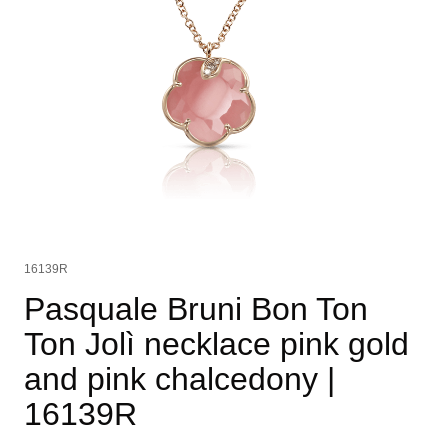
16139R
Pasquale Bruni Bon Ton
Ton Jolì necklace pink gold
and pink chalcedony
|
16139R