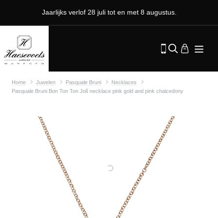
Jaarlijks verlof 28 juli tot en met 8 augustus.
Home
Juwelen
Pasquale Bruni
Necklaces
Pasquale Bruni Bon Ton Ton Jolì necklace pink gold and pink chalcedony