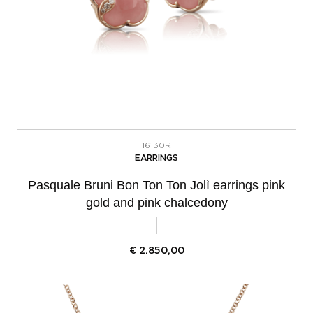
16130R
EARRINGS
Pasquale Bruni Bon Ton Ton Jolì earrings pink
gold and pink chalcedony
€
2.850,00