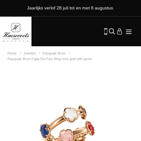
Jaarlijks verlof 28 juli tot en met 8 augustus.
Home
Juwelen
Pasquale Bruni
Pasquale Bruni Figlia Dei Fiori Ring rose gold with gems