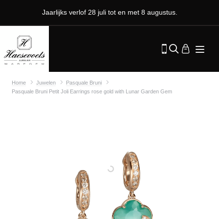
Jaarlijks verlof 28 juli tot en met 8 augustus.
Home
Juwelen
Pasquale Bruni
Pasquale Bruni Petit Joli Earrings rose gold with Lunar Garden Gem