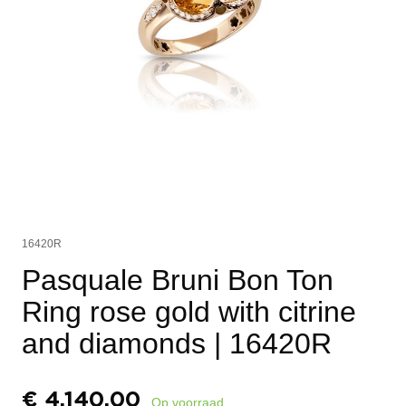
16420R
Pasquale Bruni Bon Ton
Ring rose gold with citrine
and diamonds
| 16420R
€
4.140,00
Op voorraad