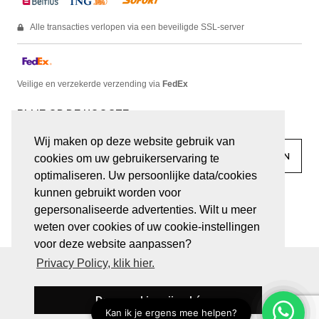
Alle transacties verlopen via een beveiligde SSL-server
Veilige en verzekerde verzending via
FedEx
BLIJF OP DE HOOGTE
Wij maken op deze website gebruik van
cookies om uw gebruikerservaring te
optimaliseren. Uw persoonlijke data/cookies
kunnen gebruikt worden voor
facebook
linkedin
lady
sir
gepersonaliseerde advertenties. Wilt u meer
weten over cookies of uw cookie-instellingen
voor deze website aanpassen?
Privacy Policy, klik hier.
© JUWELEN HAESEVOETS 2026
ALGEMENE VOORWAARDEN
PRIVACY VERKLARING
Deze cookies zijn oké
BE 0474.559.632