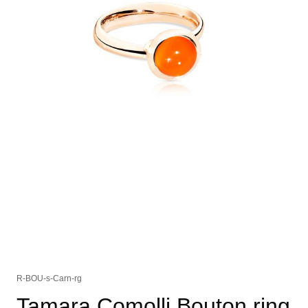
R-BOU-s-Carn-rg
Tamara Comolli Bouton ring