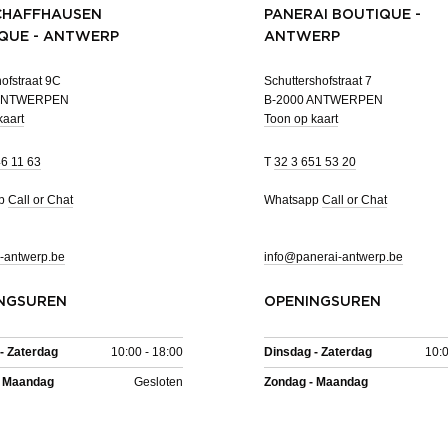
CHAFFHAUSEN
PANERAI BOUTIQUE -
QUE - ANTWERP
ANTWERP
ofstraat 9C
Schuttershofstraat 7
 ANTWERPEN
B-2000 ANTWERPEN
kaart
Toon op kaart
46 11 63
T
32 3 651 53 20
pp
Call or Chat
Whatsapp
Call or Chat
-antwerp.be
info@panerai-antwerp.be
NGSUREN
OPENINGSUREN
- Zaterdag
10:00 - 18:00
Dinsdag - Zaterdag
10:0
- Maandag
Gesloten
Zondag - Maandag