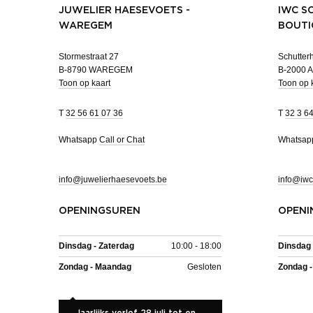
JUWELIER HAESEVOETS -
IWC S
WAREGEM
BOUTI
Stormestraat 27
Schutterh
B-8790 WAREGEM
B-2000
Toon op kaart
Toon op 
T
32 56 61 07 36
T
32 3 6
Whatsapp
Call or Chat
Whatsa
info@juwelierhaesevoets.be
info@iwc
OPENINGSUREN
OPENI
Dinsdag - Zaterdag
10:00 - 18:00
Dinsdag 
Zondag - Maandag
Gesloten
Zondag 
Jaarlijks verlof 28 juli tot en