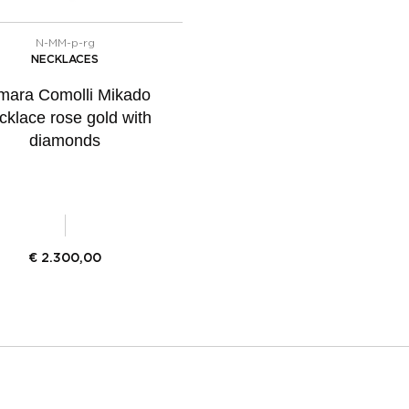
N-MM-p-rg
NECKLACES
mara Comolli Mikado
cklace rose gold with
diamonds
€
2.300,00