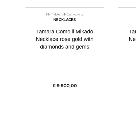
N-M-Del51-Can-p-rg
NECKLACES
Tamara Comolli Mikado
Ta
Necklace rose gold with
Ne
diamonds and gems
€
9.900,00