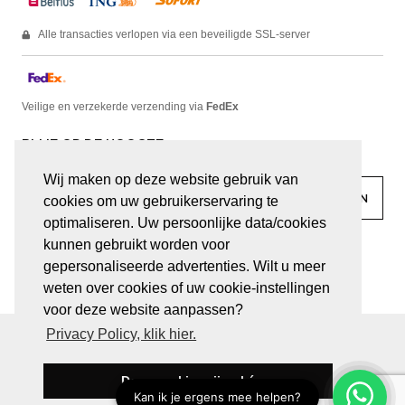
Alle transacties verlopen via een beveiligde SSL-server
Veilige en verzekerde verzending via
FedEx
BLIJF OP DE HOOGTE
Wij maken op deze website gebruik van
cookies om uw gebruikerservaring te
optimaliseren. Uw persoonlijke data/cookies
kunnen gebruikt worden voor
facebook
linkedin
lady
sir
gepersonaliseerde advertenties. Wilt u meer
weten over cookies of uw cookie-instellingen
voor deze website aanpassen?
Privacy Policy, klik hier.
© JUWELEN HAESEVOETS 2026
ALGEMENE VOORWAARDEN
PRIVACY VERKLARING
Deze cookies zijn oké
BE 0474.559.632