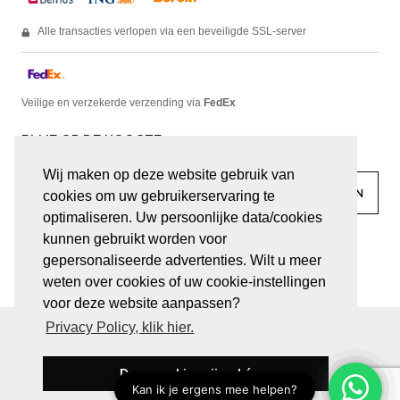
Alle transacties verlopen via een beveiligde SSL-server
Veilige en verzekerde verzending via
FedEx
BLIJF OP DE HOOGTE
Wij maken op deze website gebruik van
cookies om uw gebruikerservaring te
optimaliseren. Uw persoonlijke data/cookies
kunnen gebruikt worden voor
facebook
linkedin
lady
sir
gepersonaliseerde advertenties. Wilt u meer
weten over cookies of uw cookie-instellingen
voor deze website aanpassen?
Privacy Policy, klik hier.
© JUWELEN HAESEVOETS 2026
ALGEMENE VOORWAARDEN
PRIVACY VERKLARING
Deze cookies zijn oké
BE 0474.559.632