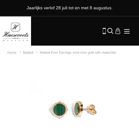
Jaarlijks verlof 28 juli tot en met 8 augustus.
Home
Mattioli
Mattioli Ever Earrings stud rose gold with malachite