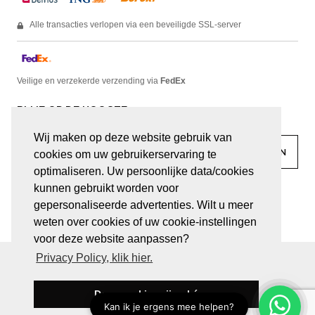
Alle transacties verlopen via een beveiligde SSL-server
Veilige en verzekerde verzending via
FedEx
BLIJF OP DE HOOGTE
Wij maken op deze website gebruik van
cookies om uw gebruikerservaring te
optimaliseren. Uw persoonlijke data/cookies
kunnen gebruikt worden voor
facebook
linkedin
lady
sir
gepersonaliseerde advertenties. Wilt u meer
weten over cookies of uw cookie-instellingen
voor deze website aanpassen?
Privacy Policy, klik hier.
© JUWELEN HAESEVOETS 2026
ALGEMENE VOORWAARDEN
PRIVACY VERKLARING
Deze cookies zijn oké
BE 0474.559.632