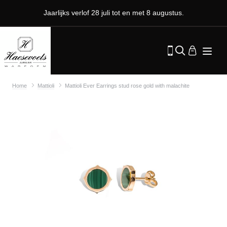
Jaarlijks verlof 28 juli tot en met 8 augustus.
Home
Mattioli
Mattioli Ever Earrings stud rose gold with malachite