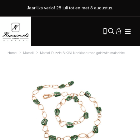
Jaarlijks verlof 28 juli tot en met 8 augustus.
Home
Mattioli
Mattioli Puzzle BIKINI Necklace rose gold with malachite