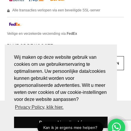
Alle transacties verlopen via een beveiligde SSL-server
Veilige en verzekerde verzending via
FedEx
BLIJF OP DE HOOGTE
Wij maken op deze website gebruik van
cookies om uw gebruikerservaring te
optimaliseren. Uw persoonlijke data/cookies
kunnen gebruikt worden voor
facebook
linkedin
lady
sir
gepersonaliseerde advertenties. Wilt u meer
weten over cookies of uw cookie-instellingen
voor deze website aanpassen?
Privacy Policy, klik hier.
© JUWELEN HAESEVOETS 2026
ALGEMENE VOORWAARDEN
PRIVACY VERKLARING
Deze cookies zijn oké
BE 0474.559.632