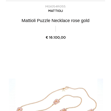
MGI054R055
MATTIOLI
Mattioli Puzzle Necklace rose gold
€
16.100,00