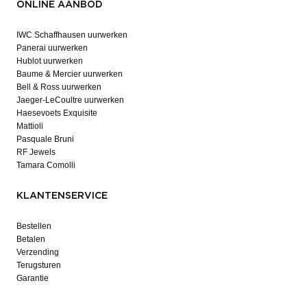
ONLINE AANBOD
IWC Schaffhausen uurwerken
Panerai uurwerken
Hublot uurwerken
Baume & Mercier uurwerken
Bell & Ross uurwerken
Jaeger-LeCoultre uurwerken
Haesevoets Exquisite
Mattioli
Pasquale Bruni
RF Jewels
Tamara Comolli
KLANTENSERVICE
Bestellen
Betalen
Verzending
Terugsturen
Garantie