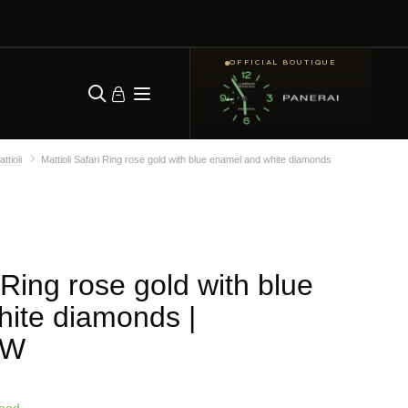
OFFICIAL BOUTIQUE
ttioli
Mattioli Safari Ring rose gold with blue enamel and white diamonds
i Ring rose gold with blue
hite diamonds
|
0W
raad