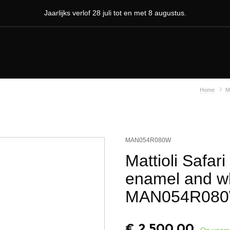
Jaarlijks verlof 28 juli tot en met 8 augustus.
Home
Ma
MAN054R080W
Mattioli Safar
enamel and w
MAN054R08
€
2.500,00
Op voor