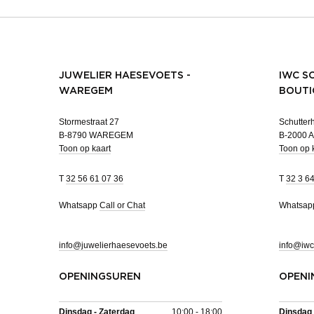
JUWELIER HAESEVOETS -
IWC S
WAREGEM
BOUTI
Stormestraat 27
Schutterh
B-8790 WAREGEM
B-2000
Toon op kaart
Toon op 
T
32 56 61 07 36
T
32 3 6
Whatsapp
Call or Chat
Whatsa
info@juwelierhaesevoets.be
info@iwc
OPENINGSUREN
OPENI
Dinsdag - Zaterdag
10:00 - 18:00
Dinsdag 