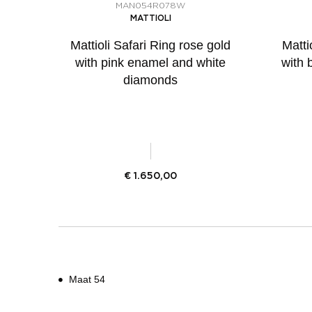
MAN054R078W
MATTIOLI
Mattioli Safari Ring rose gold
Matti
with pink enamel and white
with 
diamonds
€
1.650,00
Maat 54