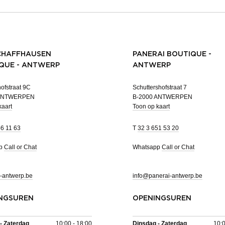
CHAFFHAUSEN
PANERAI BOUTIQUE -
QUE - ANTWERP
ANTWERP
ofstraat 9C
Schuttershofstraat 7
 ANTWERPEN
B-2000 ANTWERPEN
kaart
Toon op kaart
46 11 63
T
32 3 651 53 20
pp
Call or Chat
Whatsapp
Call or Chat
-antwerp.be
info@panerai-antwerp.be
NGSUREN
OPENINGSUREN
- Zaterdag
10:00 - 18:00
Dinsdag - Zaterdag
10:0