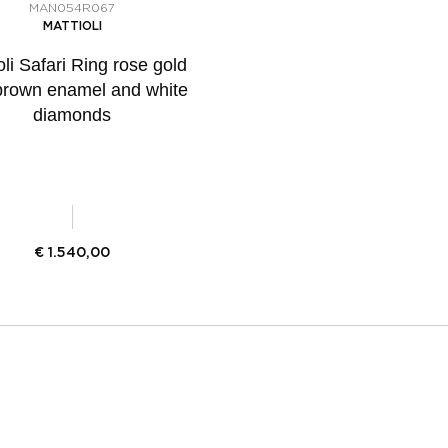
MAN054R067
MATTIOLI
oli Safari Ring rose gold
brown enamel and white
diamonds
€
1.540,00