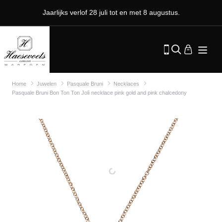
Jaarlijks verlof 28 juli tot en met 8 augustus.
Home
Juwelen
Pasquale Bruni
Necklaces
Pasquale Bruni Bon Ton Ton Jolì necklace pink gold and pink chalcedony