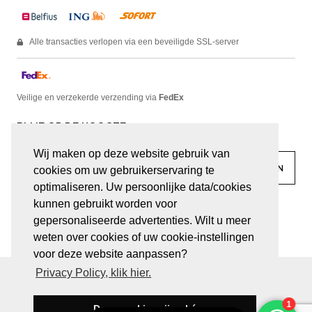
Alle transacties verlopen via een beveiligde SSL-server
Veilige en verzekerde verzending via
FedEx
BLIJF OP DE HOOGTE
Wij maken op deze website gebruik van
cookies om uw gebruikerservaring te
optimaliseren. Uw persoonlijke data/cookies
kunnen gebruikt worden voor
facebook
linkedin
lady
sir
gepersonaliseerde advertenties. Wilt u meer
weten over cookies of uw cookie-instellingen
voor deze website aanpassen?
Privacy Policy, klik hier.
© JUWELEN HAESEVOETS 2026
ALGEMENE VOORWAARDEN
PRIVACY VERKLARING
Deze cookies zijn oké