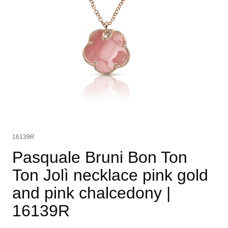
16139R
Pasquale Bruni Bon Ton
Ton Jolì necklace pink gold
and pink chalcedony
|
16139R