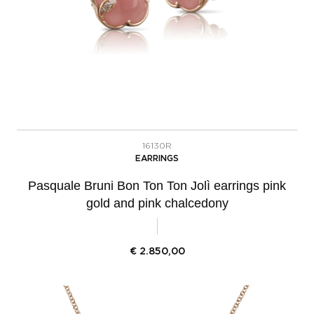
16130R
EARRINGS
Pasquale Bruni Bon Ton Ton Jolì earrings pink
gold and pink chalcedony
€
2.850,00