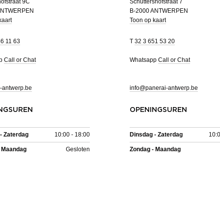
ofstraat 9C
Schuttershofstraat 7
 ANTWERPEN
B-2000 ANTWERPEN
kaart
Toon op kaart
46 11 63
T
32 3 651 53 20
pp
Call or Chat
Whatsapp
Call or Chat
-antwerp.be
info@panerai-antwerp.be
NGSUREN
OPENINGSUREN
- Zaterdag
10:00 - 18:00
Dinsdag - Zaterdag
10:0
- Maandag
Gesloten
Zondag - Maandag