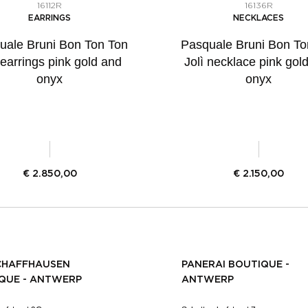
16112R
16136R
EARRINGS
NECKLACES
uale Bruni Bon Ton Ton
Pasquale Bruni Bon To
 earrings pink gold and
Jolì necklace pink gol
onyx
onyx
€
2.850,00
€
2.150,00
CHAFFHAUSEN
PANERAI BOUTIQUE -
QUE - ANTWERP
ANTWERP