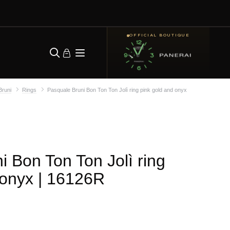
OFFICIAL BOUTIQUE
Bruni
Rings
Pasquale Bruni Bon Ton Ton Jolì ring pink gold and onyx
i Bon Ton Ton Jolì ring
 onyx
| 16126R