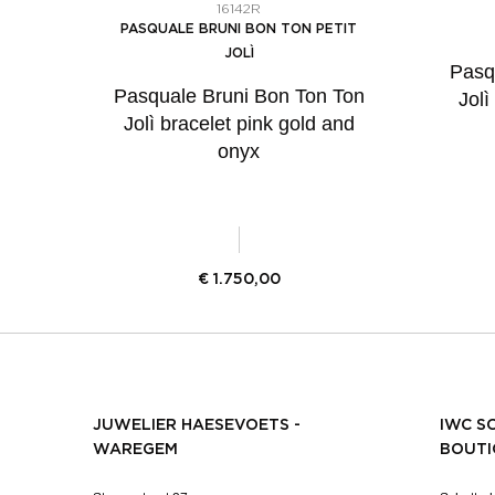
16142R
PASQUALE BRUNI BON TON PETIT
JOLÌ
Pasq
Pasquale Bruni Bon Ton Ton
Jolì
Jolì bracelet pink gold and
onyx
€
1.750,00
JUWELIER HAESEVOETS -
IWC S
WAREGEM
BOUTI