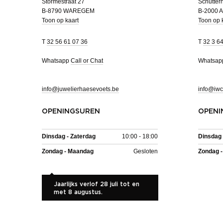
Stormestraat 27
Schutterh
B-8790 WAREGEM
B-2000
Toon op kaart
Toon op 
T
32 56 61 07 36
T
32 3 6
Whatsapp
Call or Chat
Whatsa
info@juwelierhaesevoets.be
info@iwc
OPENINGSUREN
OPENI
Dinsdag - Zaterdag
10:00 - 18:00
Dinsdag 
Zondag - Maandag
Gesloten
Zondag 
Jaarlijks verlof 28 juli tot en
met 8 augustus.