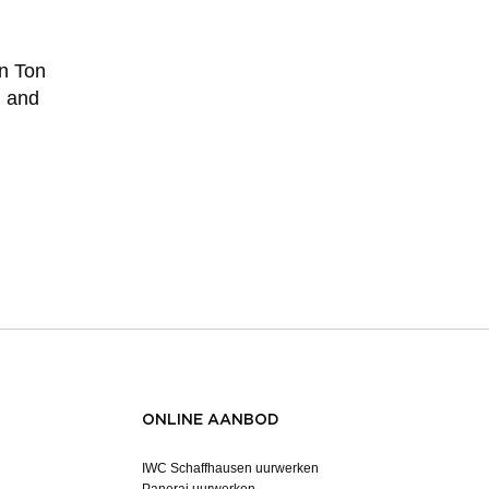
n Ton
d and
ONLINE AANBOD
IWC Schaffhausen uurwerken
Panerai uurwerken