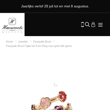
Jaarlijks verlof 28 juli tot en met 8 augustus.
Home
Juwelen
Pasquale Bruni
Pasquale Bruni Figlia Dei Fiori Ring rose gold with gems