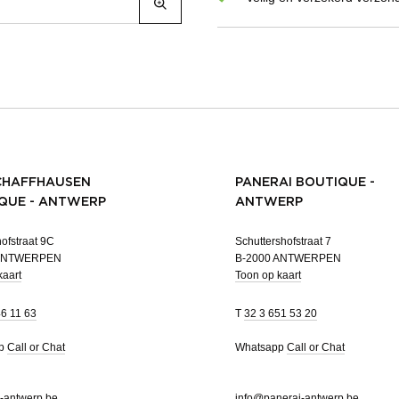
CHAFFHAUSEN
PANERAI BOUTIQUE -
QUE - ANTWERP
ANTWERP
ofstraat 9C
Schuttershofstraat 7
 ANTWERPEN
B-2000 ANTWERPEN
kaart
Toon op kaart
46 11 63
T
32 3 651 53 20
pp
Call or Chat
Whatsapp
Call or Chat
-antwerp.be
info@panerai-antwerp.be