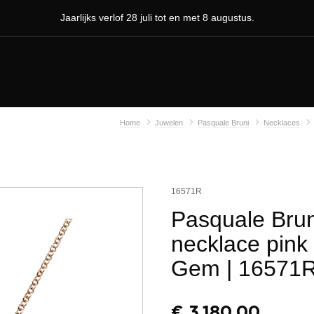
Jaarlijks verlof 28 juli tot en met 8 augustus.
Home
Juwelen
Pasquale Bruni
Necklaces
16571R
Pasquale Bruni
necklace pink
Gem
| 16571
€
3.180,00