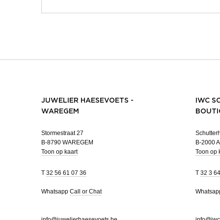
JUWELIER HAESEVOETS -
IWC S
WAREGEM
BOUTI
Stormestraat 27
Schutterh
B-8790 WAREGEM
B-2000
Toon op kaart
Toon op 
T
32 56 61 07 36
T
32 3 6
Whatsapp
Call or Chat
Whatsa
info@juwelierhaesevoets.be
info@iwc