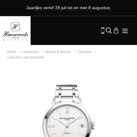
Jaarlijks verlof 28 juli tot en met 8 augustus.
Home
Uurwerken
Baume & Mercier
Classima
Classima Lady Automatic