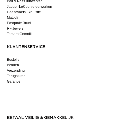
Bell & Ross uurwerken
Jaeger-LeCoultre uurwerken
Haesevoets Exquisite
Mattioli
Pasquale Bruni
RF Jewels
Tamara Comolli
KLANTENSERVICE
Bestellen
Betalen
Verzending
Terugsturen
Garantie
BETAAL VEILIG & GEMAKKELIJK