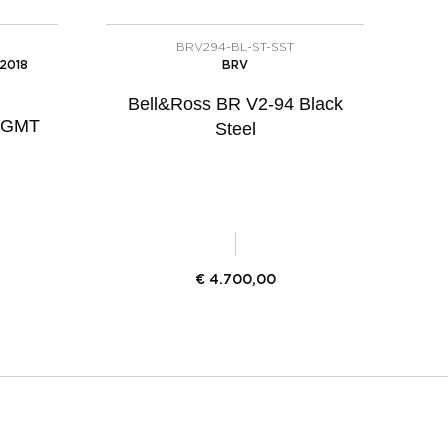
BRV294-BL-ST-SST
2018
BRV
Bell&Ross BR V2-94 Black
3 GMT
Steel
€
4.700,00