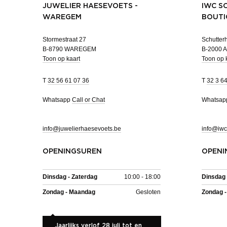
JUWELIER HAESEVOETS -
IWC S
WAREGEM
BOUTI
Stormestraat 27
Schutterh
B-8790 WAREGEM
B-2000
Toon op kaart
Toon op 
T
32 56 61 07 36
T
32 3 6
Whatsapp
Call or Chat
Whatsa
info@juwelierhaesevoets.be
info@iwc
OPENINGSUREN
OPENI
Dinsdag - Zaterdag
10:00 - 18:00
Dinsdag 
Zondag - Maandag
Gesloten
Zondag 
Jaarlijks verlof 28 juli tot en