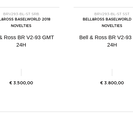
BRV293-BL-ST SRB
BRV293-BL-ST SST
L&ROSS BASELWORLD 2018
BELL&ROSS BASELWORLD 
NOVELTIES
NOVELTIES
 & Ross BR V2-93 GMT
Bell & Ross BR V2-9
24H
24H
€
3.500,00
€
3.800,00