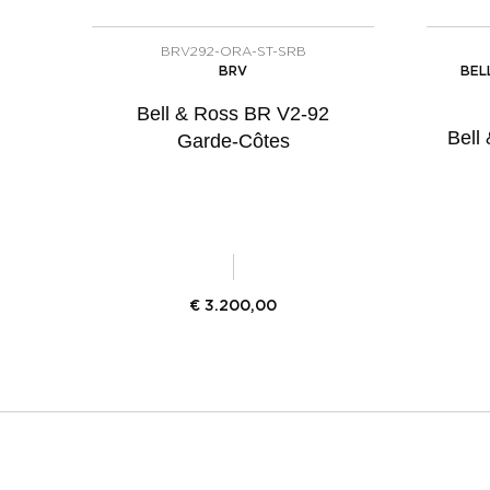
BRV292-ORA-ST-SRB
BRV
BEL
Bell & Ross BR V2-92
Bell
Garde-Côtes
€
3.200,00