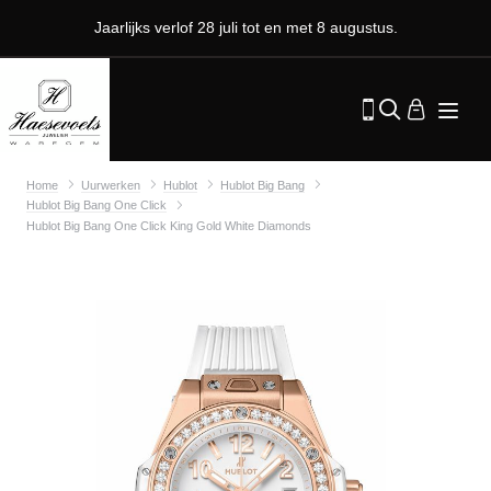
Jaarlijks verlof 28 juli tot en met 8 augustus.
Home
Uurwerken
Hublot
Hublot Big Bang
Hublot Big Bang One Click
Hublot Big Bang One Click King Gold White Diamonds