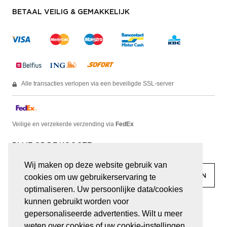
BETAAL VEILIG & GEMAKKELIJK
Alle transacties verlopen via een beveiligde SSL-server
Veilige en verzekerde verzending via
FedEx
BLIJF OP DE HOOGTE
Wij maken op deze website gebruik van
cookies om uw gebruikerservaring te
optimaliseren. Uw persoonlijke data/cookies
kunnen gebruikt worden voor
facebook
linkedin
lady
sir
gepersonaliseerde advertenties. Wilt u meer
weten over cookies of uw cookie-instellingen