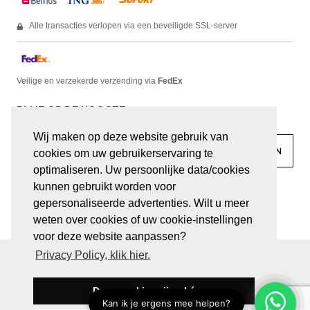
Alle transacties verlopen via een beveiligde SSL-server
Veilige en verzekerde verzending via
FedEx
BLIJF OP DE HOOGTE
Wij maken op deze website gebruik van
cookies om uw gebruikerservaring te
optimaliseren. Uw persoonlijke data/cookies
kunnen gebruikt worden voor
facebook
linkedin
lady
sir
gepersonaliseerde advertenties. Wilt u meer
weten over cookies of uw cookie-instellingen
voor deze website aanpassen?
Privacy Policy, klik hier.
© JUWELEN HAESEVOETS 2026
ALGEMENE VOORWAARDEN
PRIVACY VERKLARING
Deze cookies zijn oké
BE 0474.559.632