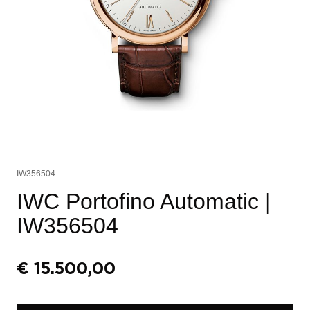
IW356504
IWC Portofino Automatic
|
IW356504
€
15.500,00