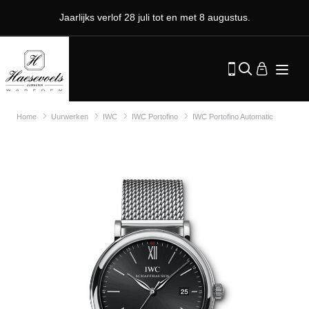
Jaarlijks verlof 28 juli tot en met 8 augustus.
Home
Uurwerken
IWC
IWC Portofino
IWC Portofino Automatic