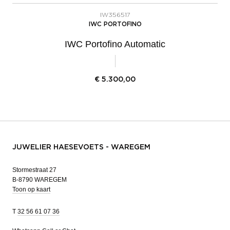
IW356517
IWC PORTOFINO
IWC Portofino Automatic
€
5.300,00
JUWELIER HAESEVOETS - WAREGEM
Stormestraat 27
B-8790 WAREGEM
Toon op kaart
T
32 56 61 07 36