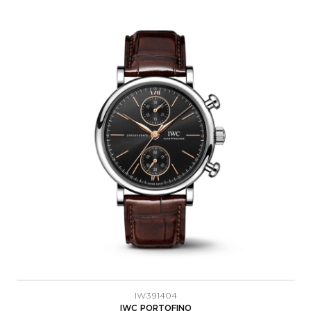
IW391404
IWC PORTOFINO