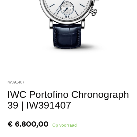
IW391407
IWC Portofino Chronograph
39
| IW391407
€
6.800,00
Op voorraad