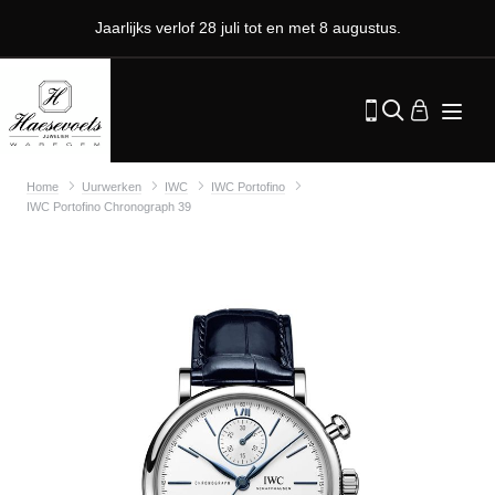
Jaarlijks verlof 28 juli tot en met 8 augustus.
Home
Uurwerken
IWC
IWC Portofino
IWC Portofino Chronograph 39