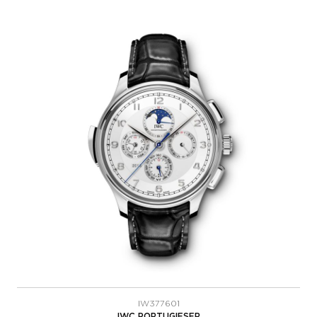
IW377601
IWC PORTUGIESER