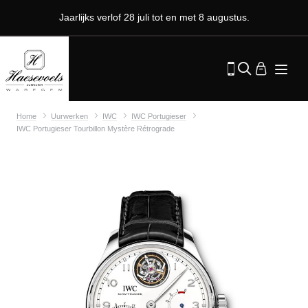
Jaarlijks verlof 28 juli tot en met 8 augustus.
Home
Uurwerken
IWC
IWC Portugieser
IWC Portugieser Tourbillon Mystère Rétrograde