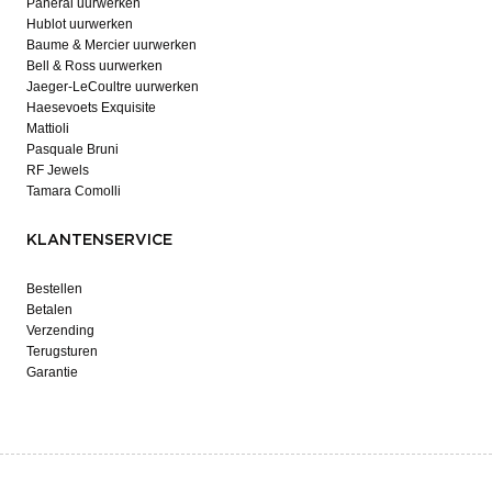
Panerai uurwerken
Hublot uurwerken
Baume & Mercier uurwerken
Bell & Ross uurwerken
Jaeger-LeCoultre uurwerken
Haesevoets Exquisite
Mattioli
Pasquale Bruni
RF Jewels
Tamara Comolli
KLANTENSERVICE
Bestellen
Betalen
Verzending
Terugsturen
Garantie