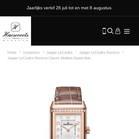
Jaarlijks verlof 28 juli tot en met 8 augustus.
Home
Uurwerken
Jaeger-LeCoultre
Jaeger-LeCoultre Reverso
Jaeger-LeCoultre Reverso Classic Medium Duetto Auto