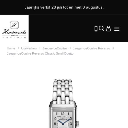
Jaarlijks verlof 28 juli tot en met 8 augustus.
Home
Uurwerken
Jaeger-LeCoultre
Jaeger-LeCoultre Reverso
Jaeger-LeCoultre Reverso Classic Small Duetto