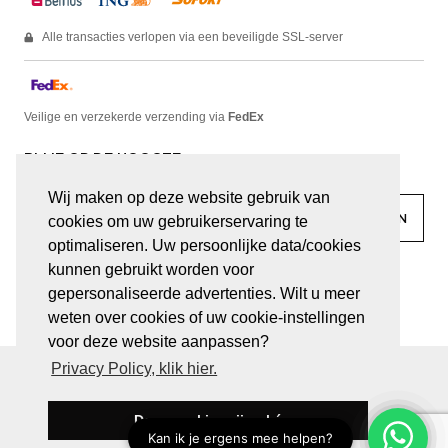
Alle transacties verlopen via een beveiligde SSL-server
Veilige en verzekerde verzending via
FedEx
BLIJF OP DE HOOGTE
Wij maken op deze website gebruik van
cookies om uw gebruikerservaring te
optimaliseren. Uw persoonlijke data/cookies
kunnen gebruikt worden voor
facebook
linkedin
lady
sir
gepersonaliseerde advertenties. Wilt u meer
weten over cookies of uw cookie-instellingen
voor deze website aanpassen?
Privacy Policy, klik hier.
© JUWELEN HAESEVOETS 2026
ALGEMENE VOORWAARDEN
PRIVACY VERKLARING
Deze cookies zijn oké
BE 0474.559.632