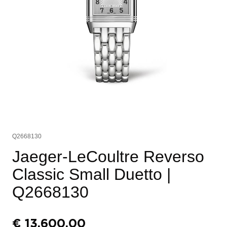
Q2668130
Jaeger-LeCoultre Reverso
Classic Small Duetto
|
Q2668130
€
13.600,00