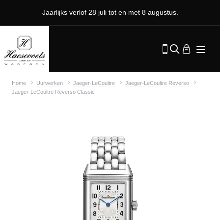
Jaarlijks verlof 28 juli tot en met 8 augustus.
Home
Uurwerken
Jaeger-LeCoultre
Jaeger-LeCoultre Reverso
Jaeger-LeCoultre Reverso Classic