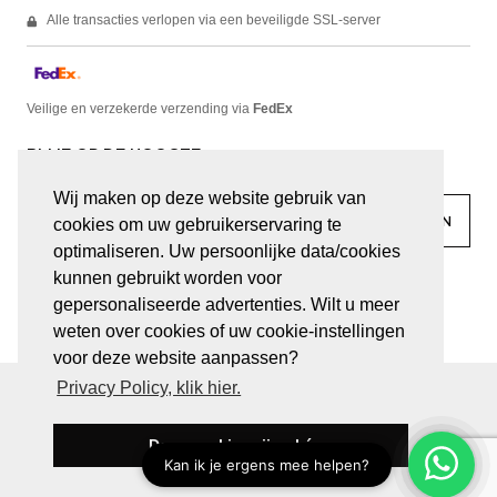
Alle transacties verlopen via een beveiligde SSL-server
Veilige en verzekerde verzending via
FedEx
BLIJF OP DE HOOGTE
Wij maken op deze website gebruik van
cookies om uw gebruikerservaring te
optimaliseren. Uw persoonlijke data/cookies
kunnen gebruikt worden voor
facebook
linkedin
lady
sir
gepersonaliseerde advertenties. Wilt u meer
weten over cookies of uw cookie-instellingen
voor deze website aanpassen?
Privacy Policy, klik hier.
© JUWELEN HAESEVOETS 2026
ALGEMENE VOORWAARDEN
PRIVACY VERKLARING
Deze cookies zijn oké
BE 0474.559.632
WEBSITE DOOR