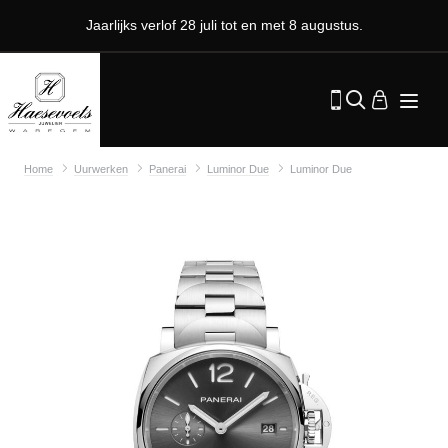
Jaarlijks verlof 28 juli tot en met 8 augustus.
Home
Uurwerken
Panerai
Luminor Due
Luminor Due