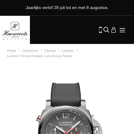
Jaarlijks verlof 28 juli tot en met 8 augustus.
Home
Uurwerken
Panerai
Luminor
Luminor Chrono Flyback Luna Rossa Titanio