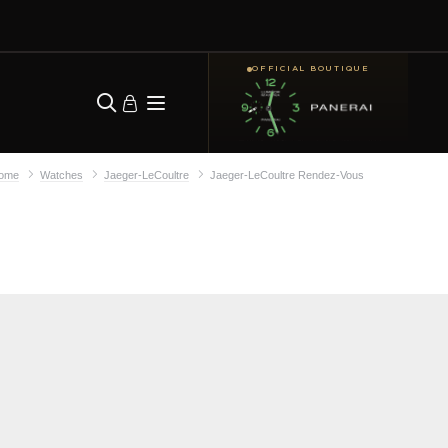
OFFICIAL BOUTIQUE
ome
Watches
Jaeger-LeCoultre
Jaeger-LeCoultre Rendez-Vous