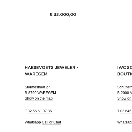
€
33.000,00
HAESEVOETS JEWELER -
IWC S
WAREGEM
BOUTI
Stormestraat 27
Schutterh
B-8790 WAREGEM
B-2000
Show on the map
Show on
T
32 56 61 07 36
T
03 646
Whatsapp
Call or Chat
Whatsa