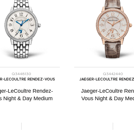
Q3448130
Q3442440
R-LECOULTRE RENDEZ-VOUS
JAEGER-LECOULTRE RENDE
ger-LeCoultre Rendez-
Jaeger-LeCoultre Ren
s Night & Day Medium
Vous Night & Day Me