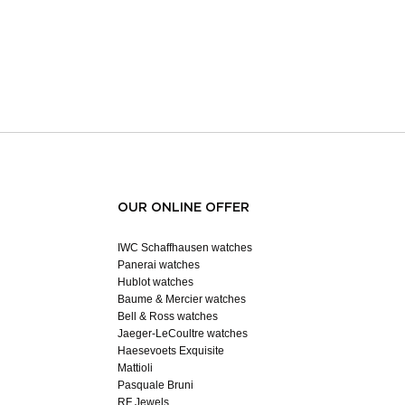
OUR ONLINE OFFER
IWC Schaffhausen watches
Panerai watches
Hublot watches
Baume & Mercier watches
Bell & Ross watches
Jaeger-LeCoultre watches
Haesevoets Exquisite
Mattioli
Pasquale Bruni
RF Jewels