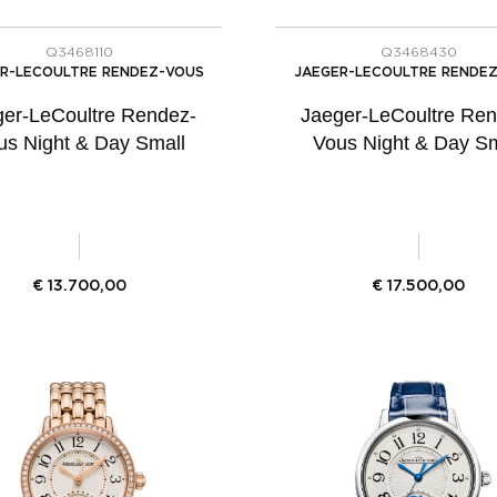
Q3468110
Q3468430
R-LECOULTRE RENDEZ-VOUS
JAEGER-LECOULTRE RENDE
ger-LeCoultre Rendez-
Jaeger-LeCoultre Ren
us Night & Day Small
Vous Night & Day Sm
€
13.700,00
€
17.500,00