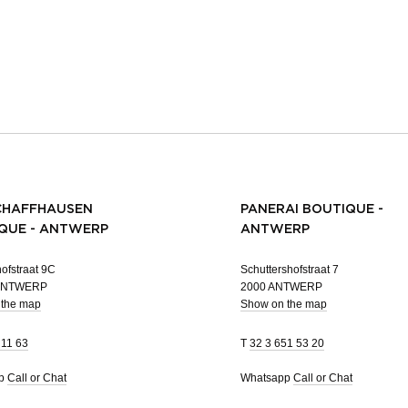
CHAFFHAUSEN
PANERAI BOUTIQUE -
QUE - ANTWERP
ANTWERP
ofstraat 9C
Schuttershofstraat 7
 ANTWERP
2000 ANTWERP
 the map
Show on the map
 11 63
T
32 3 651 53 20
pp
Call or Chat
Whatsapp
Call or Chat