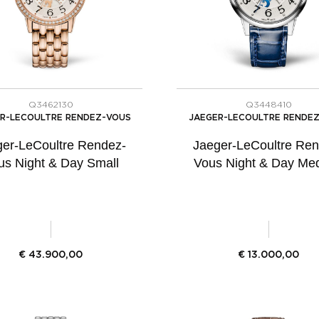
Q3462130
Q3448410
R-LECOULTRE RENDEZ-VOUS
JAEGER-LECOULTRE RENDE
ger-LeCoultre Rendez-
Jaeger-LeCoultre Ren
us Night & Day Small
Vous Night & Day Me
€
43.900,00
€
13.000,00