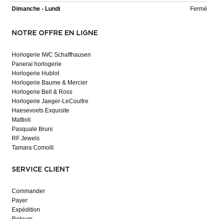
Dimanche - Lundi
Fermé
NOTRE OFFRE EN LIGNE
Horlogerie IWC Schaffhausen
Panerai horlogerie
Horlogerie Hublot
Horlogerie Baume & Mercier
Horlogerie Bell & Ross
Horlogerie Jaeger-LeCoultre
Haesevoets Exquisite
Mattioli
Pasquale Bruni
RF Jewels
Tamara Comolli
SERVICE CLIENT
Commander
Payer
Expédition
Retours