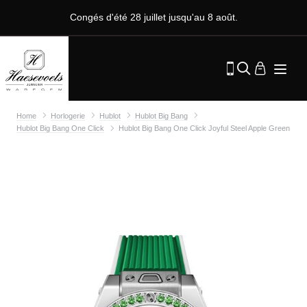
Congés d'été 28 juillet jusqu'au 8 août.
Home
Horlogerie
Hublot
Hublot Big Bang
Hublot Big Bang One Click
Hublot Big Bang One Click Joyful Steel Apple Green