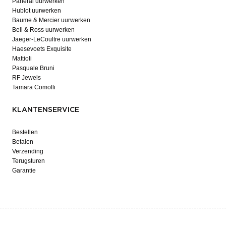
Panerai uurwerken
Hublot uurwerken
Baume & Mercier uurwerken
Bell & Ross uurwerken
Jaeger-LeCoultre uurwerken
Haesevoets Exquisite
Mattioli
Pasquale Bruni
RF Jewels
Tamara Comolli
KLANTENSERVICE
Bestellen
Betalen
Verzending
Terugsturen
Garantie