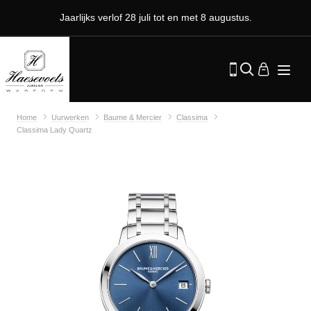
Jaarlijks verlof 28 juli tot en met 8 augustus.
Home
Uurwerken
Baume & Mercier
Classima
Classima Lady Quartz