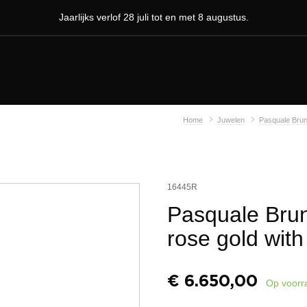
Jaarlijks verlof 28 juli tot en met 8 augustus.
Home
Juwelen
Pasquale Brun
16445R
Pasquale Bruni
rose gold wit
€
6.650,00
Op voorr