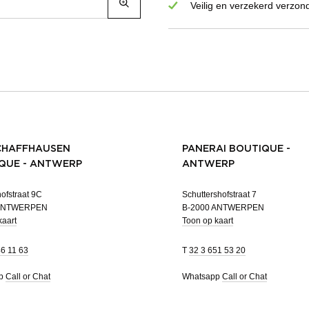
Veilig en verzekerd verzon
CHAFFHAUSEN
PANERAI BOUTIQUE -
QUE - ANTWERP
ANTWERP
ofstraat 9C
Schuttershofstraat 7
 ANTWERPEN
B-2000 ANTWERPEN
kaart
Toon op kaart
46 11 63
T
32 3 651 53 20
pp
Call or Chat
Whatsapp
Call or Chat