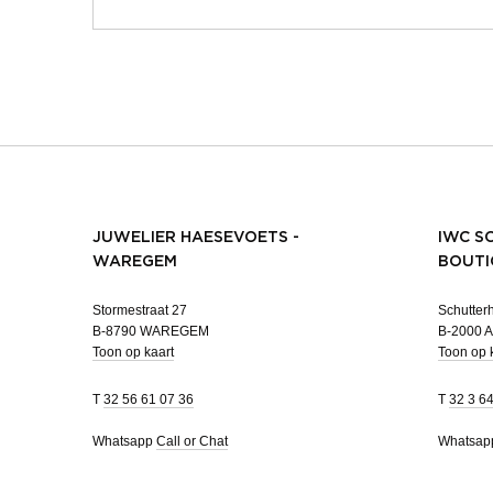
JUWELIER HAESEVOETS -
IWC S
WAREGEM
BOUTI
Stormestraat 27
Schutterh
B-8790 WAREGEM
B-2000
Toon op kaart
Toon op 
T
32 56 61 07 36
T
32 3 6
Whatsapp
Call or Chat
Whatsa