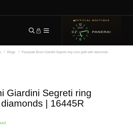
OFFICIAL BOUTIQUE
i
Rings
Pasquale Bruni Giardini Segreti ring rose gold with diamonds
 Giardini Segreti ring
h diamonds
| 16445R
aad