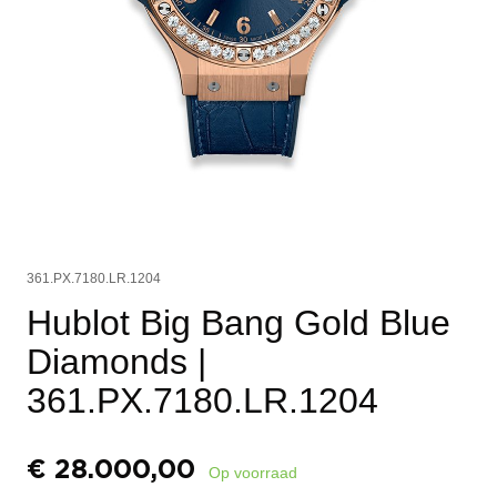
361.PX.7180.LR.1204
Hublot Big Bang Gold Blue
Diamonds
|
361.PX.7180.LR.1204
€
28.000,00
Op voorraad