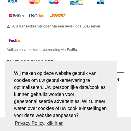
Alle transacties verlopen via een beveiligde SSL-server
Veilige en verzekerde verzending via
FedEx
BLIJF OP DE HOOGTE
Wij maken op deze website gebruik van
cookies om uw gebruikerservaring te
optimaliseren. Uw persoonlijke data/cookies
kunnen gebruikt worden voor
facebook
linkedin
lady
sir
gepersonaliseerde advertenties. Wilt u meer
weten over cookies of uw cookie-instellingen
voor deze website aanpassen?
Privacy Policy, klik hier.
© JUWELEN HAESEVOETS 2026
ALGEMENE VOORWAARDEN