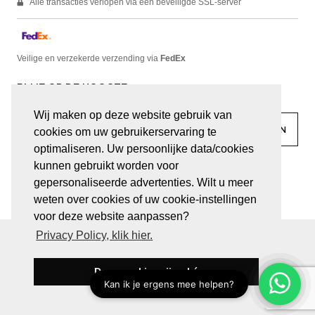
Alle transacties verlopen via een beveiligde SSL-server
Veilige en verzekerde verzending via
FedEx
BLIJF OP DE HOOGTE
Wij maken op deze website gebruik van
cookies om uw gebruikerservaring te
optimaliseren. Uw persoonlijke data/cookies
kunnen gebruikt worden voor
facebook
linkedin
lady
sir
gepersonaliseerde advertenties. Wilt u meer
weten over cookies of uw cookie-instellingen
voor deze website aanpassen?
Privacy Policy, klik hier.
© JUWELEN HAESEVOETS 2026
ALGEMENE VOORWAARDEN
PRIVACY VERKLARING
Deze cookies zijn oké
BE 0474.559.632
WEBSITE DOOR